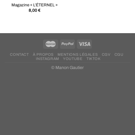
Magazine « L’ÉTERNEL »
8,00
€
CONTACT
À PROPOS
MENTIONS LÉGALES
CGV
CGU
INSTAGRAM
YOUTUBE
TIKTOK
© Manon Gautier